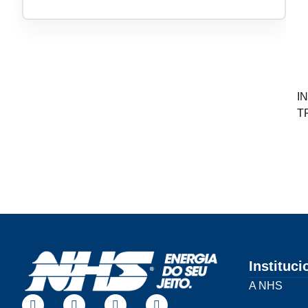
I
T
Instituci
A NHS