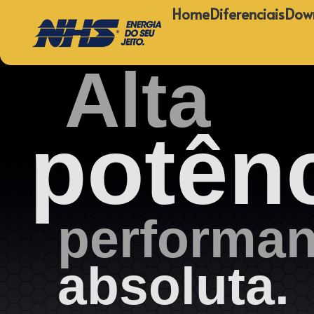
Home
Diferenciais
Dow
Alta
potênc
performa
absoluta.