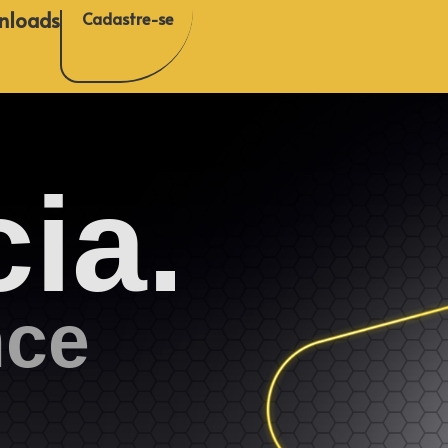
nloads
Cadastre-se
ia.
nce