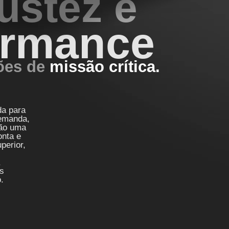
ustez e
ormance
ções de
missão crítica.
da para
demanda,
são uma
onta e
perior,
às
.