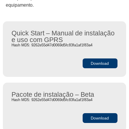
equipamento.
Quick Start – Manual de instalação
e uso com GPRS
Hash MD5: 9262e55d47d0069d5fc83fa1af1f83a4
Download
Pacote de instalação – Beta
Hash MD5: 9262e55d47d0069d5fc83fa1af1f83a4
Download